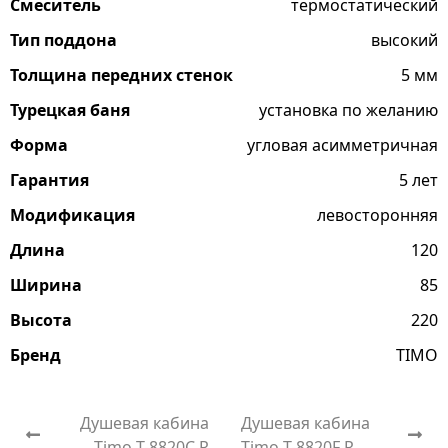
Смеситель
термостатический
Тип поддона
высокий
Толщина передних стенок
5 мм
Турецкая баня
установка по желанию
Форма
угловая асимметричная
Гарантия
5 лет
Модификация
левосторонняя
Длина
120
Ширина
85
Высота
220
Бренд
TIMO
Душевая кабина
Душевая кабина
Timo T-8820C R
Timo T-8820F R